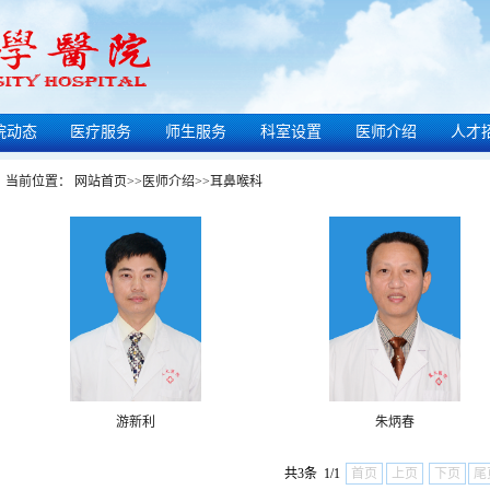
院动态
医疗服务
师生服务
科室设置
医师介绍
人才
当前位置：
网站首页
>>
医师介绍
>>
耳鼻喉科
游新利
朱炳春
共3条 1/1
首页
上页
下页
尾