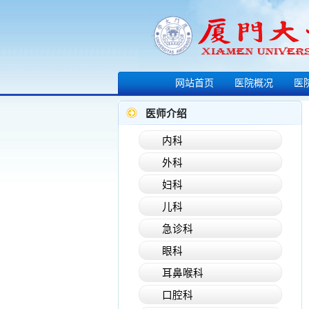
网站首页
医院概况
医
医师介绍
内科
外科
妇科
儿科
急诊科
眼科
耳鼻喉科
·
2025年2月翔安医院出诊思明院区医师一览...
·
2025年1月翔安医院出诊思明院区医师一览...
口腔科