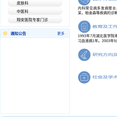
皮肤科
内科常见病多发病胃炎
中医科
呆，帕金森等疾病的诊
翔安医院专家门诊
通知公告
更多
1993
7
年
月湖北医学院
1
2003
9
习血液病
年。
年